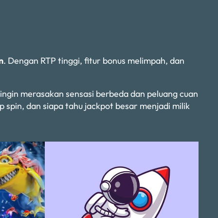
n
. Dengan RTP tinggi, fitur bonus melimpah, dan
 ingin merasakan sensasi berbeda dan peluang cuan
p spin, dan siapa tahu jackpot besar menjadi milik