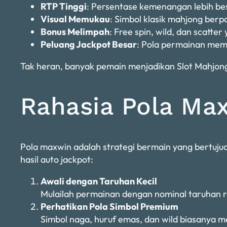
RTP Tinggi
: Persentase kemenangan lebih besa
Visual Memukau
: Simbol klasik mahjong ber
Bonus Melimpah
: Free spin, wild, dan scatter
Peluang Jackpot Besar
: Pola permainan me
Tak heran, banyak pemain menjadikan Slot Mahjong
Rahasia Pola Ma
Pola maxwin adalah strategi bermain yang bertu
hasil auto jackpot:
Awali dengan Taruhan Kecil
Mulailah permainan dengan nominal taruhan 
Perhatikan Pola Simbol Premium
Simbol naga, huruf emas, dan wild biasanya m