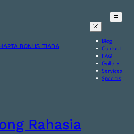
Blog
HARTA BONUS TIADA
Contact
FAQ
Gallery
Services
Specials
ong Rahasia