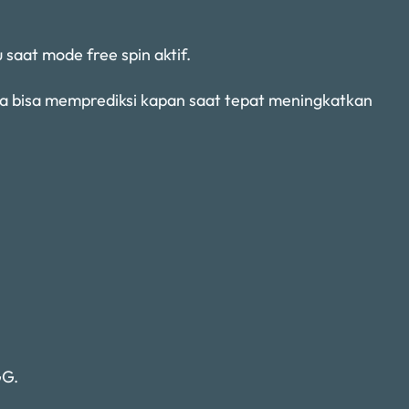
saat mode free spin aktif.
a bisa memprediksi kapan saat tepat meningkatkan
GG.