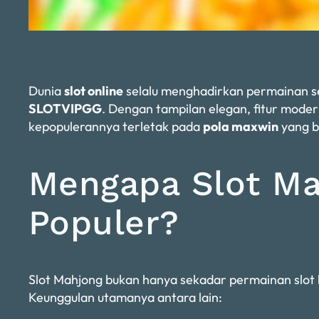
Dunia
slot online
selalu menghadirkan permainan se
SLOTVIPGG
. Dengan tampilan elegan, fitur moder
kepopulerannya terletak pada
pola maxwin
yang b
Mengapa Slot Ma
Populer?
Slot Mahjong bukan hanya sekadar permainan slot 
Keunggulan utamanya antara lain: