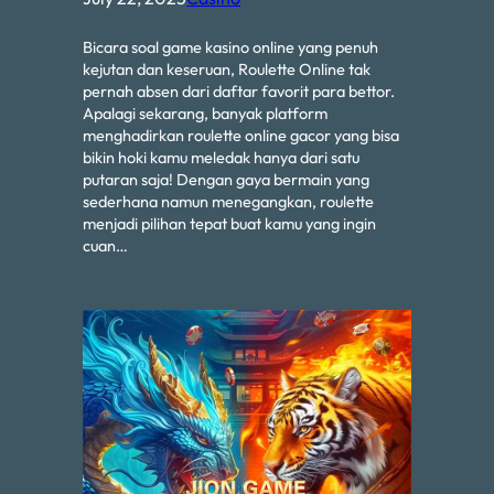
Bicara soal game kasino online yang penuh
kejutan dan keseruan, Roulette Online tak
pernah absen dari daftar favorit para bettor.
Apalagi sekarang, banyak platform
menghadirkan roulette online gacor yang bisa
bikin hoki kamu meledak hanya dari satu
putaran saja! Dengan gaya bermain yang
sederhana namun menegangkan, roulette
menjadi pilihan tepat buat kamu yang ingin
cuan…