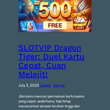
SLOTVIP Dragon
Tiger: Duel Kartu
Cepat, Cuan
Melejit!
July 3, 2025
Casino
, 
slotvip
Jika kamu mencari permainan kartu kasino
yang cepat, sederhana, tapi tetap
menawarkan sensasi taruhan tinggi dan