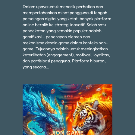
Dalam upaya untuk menarik perhatian dan
mempertahankan minat pengguna di tengah
persaingan digital yang ketat, banyak platform
online beralih ke strategi inovatif. Salah satu
pendekatan yang semakin populer adalah
gamifikasi – penerapan elemen dan
mekanisme desain game dalam konteks non-
game. Tujuannya adalah untuk meningkatkan
keterlibatan (engagement), motivasi, loyalitas,
dan partisipasi pengguna. Platform hiburan,
yang secara…