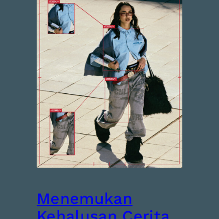
Menemukan
Kehalusan Cerita