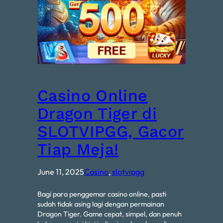
Casino Online
Dragon Tiger di
SLOTVIPGG, Gacor
Tiap Meja!
June 11, 2025
Casino
, 
slotvipgg
Bagi para penggemar casino online, pasti
sudah tidak asing lagi dengan permainan
Dragon Tiger. Game cepat, simpel, dan penuh