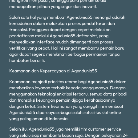
mengikuti tren pasar, sehingga para pemain selalu
mendapatkan pilihan yang segar dan inovatif.
Salah satu hal yang membuat Agendunia55 menonjol adalah
kemudahan dalam melakukan proses pendaftaran dan
transaksi. Pengguna dapat dengan cepat melakukan
pendaftaran melalui Agendunia55 daftar slot, yang
menyediakan interface mudah dimengerti dan proses
verifikasi yang cepat. Hal ini sangat membantu pemain baru
agar dapat segera menikmati berbagai permainan tanpa
hambatan berarti.
Keamanan dan Kepercayaan di Agendunia55
Keamanan menjadi prioritas utama bagi Agendunia55 dalam
memberikan layanan terbaik kepada penggunanya. Dengan
menggunakan teknologi enkripsi terbaru, semua data pribadi
dan transaksi keuangan pemain dijaga kerahasiaannya
dengan ketat. Sistem keamanan yang canggih ini membuat
Agendunia55 dipercaya sebagai salah satu situs slot online
yang paling aman di Indonesia.
Selain itu, Agendunia55 juga memiliki tim customer service
yang selalu siap membantu kapan saja. Dengan pelayanan 24