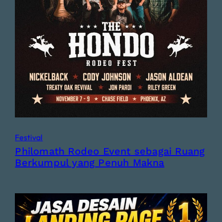
Festival
Philomath Rodeo Event sebagai Ruang
Berkumpul yang Penuh Makna