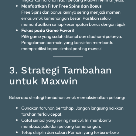
Manfaatkan Fitur Free Spins dan Bonus
Free Spins dan bonus lainnya sering menjadi momen
emas untuk kemenangan besar. Pastikan selalu
memanfaatkan setiap kesempatan bonus dengan bijak.
Fokus pada Game Favorit
Pilih game yang sudah dikenal dan dipahami polanya.
Pengalaman bermain yang konsisten membantu
memprediksi kapan simbol penting muncul.
3. Strategi Tambahan
untuk Maxwin
Beberapa strategi tambahan untuk memaksimalkan peluang:
Gunakan taruhan bertahap: Jangan langsung naikkan
taruhan terlalu cepat.
Catat simbol yang sering muncul: Ini membantu
membaca pola dan peluang kemenangan.
Tetap disiplin dan sabar: Pemain yang terburu-buru