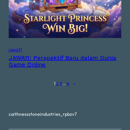
jawa11
JAWA11: Perspektif Baru dalam Dunia
Game Online
1
2
3
…
6
→
caithnessstoneindustries_rpbzv7