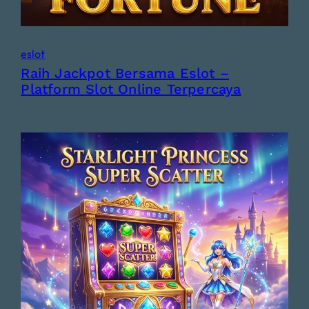
eslot
Raih Jackpot Bersama Eslot –
Platform Slot Online Terpercaya