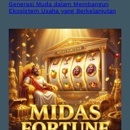
Generasi Muda dalam Membangun
Ekosistem Usaha yang Berkelanjutan