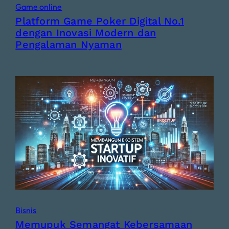
Game online
Platform Game Poker Digital No.1
dengan Inovasi Modern dan
Pengalaman Nyaman
Bisnis
Memupuk Semangat Kebersamaan