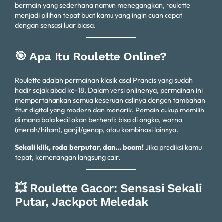
bermain yang sederhana namun menegangkan, roulette
menjadi pilihan tepat buat kamu yang ingin cuan cepat
dengan sensasi luar biasa.
🎯 Apa Itu Roulette Online?
Roulette adalah permainan klasik asal Prancis yang sudah
hadir sejak abad ke-18. Dalam versi onlinenya, permainan ini
mempertahankan semua keseruan aslinya dengan tambahan
fitur digital yang modern dan menarik. Pemain cukup memilih
di mana bola kecil akan berhenti: bisa di angka, warna
(merah/hitam), ganjil/genap, atau kombinasi lainnya.
Sekali klik, roda berputar, dan… boom!
Jika prediksi kamu
tepat, kemenangan langsung cair.
💥 Roulette Gacor: Sensasi Sekali
Putar, Jackpot Meledak