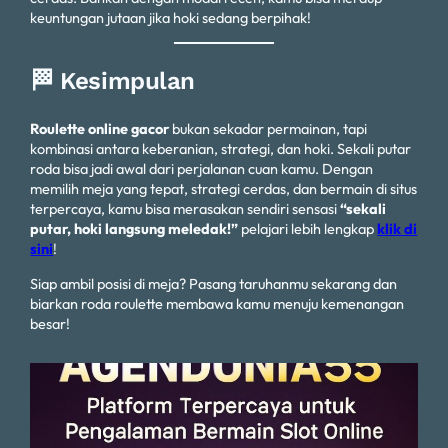
keuntungan jutaan jika hoki sedang berpihak!
🏁 Kesimpulan
Roulette online gacor
bukan sekadar permainan, tapi
kombinasi antara keberanian, strategi, dan hoki. Sekali putar
roda bisa jadi awal dari perjalanan cuan kamu. Dengan
memilih meja yang tepat, strategi cerdas, dan bermain di situs
terpercaya, kamu bisa merasakan sendiri sensasi
“sekali
putar, hoki langsung meledak!”
pelajari lebih lengkap
klik di
sini
!
Siap ambil posisi di meja? Pasang taruhanmu sekarang dan
biarkan roda roulette membawa kamu menuju kemenangan
besar!