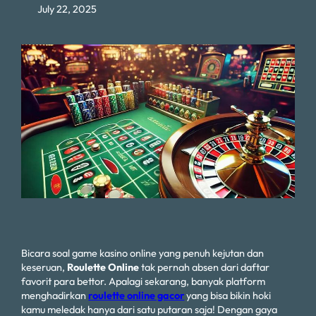
July 22, 2025
Bicara soal game kasino online yang penuh kejutan dan
keseruan,
Roulette Online
tak pernah absen dari daftar
favorit para bettor. Apalagi sekarang, banyak platform
menghadirkan
roulette online gacor
yang bisa bikin hoki
kamu meledak hanya dari satu putaran saja! Dengan gaya