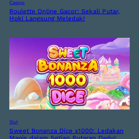
Casino
Roulette Online Gacor: Sekali Putar,
Hoki Langsung Meledak!
Slot
Sweet Bonanza Dice x1000: Ledakan
Manis dalam Setiap Putaran Dadu!