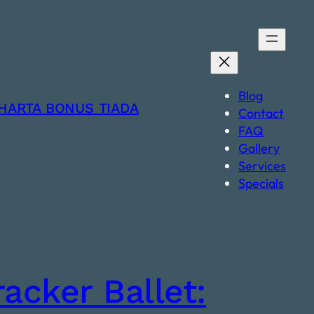
Blog
HARTA BONUS TIADA
Contact
FAQ
Gallery
Services
Specials
acker Ballet: