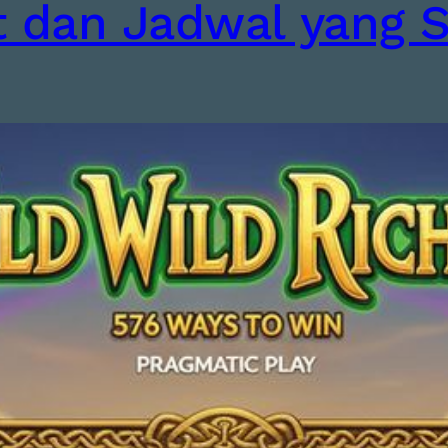
 dan Jadwal yang S