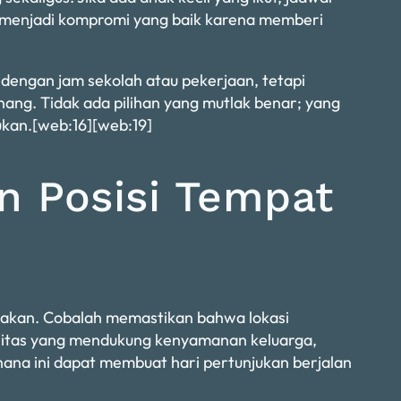
g menjadi kompromi yang baik karena memberi
n dengan jam sekolah atau pekerjaan, tetapi
enang. Tidak ada pilihan yang mutlak benar; yang
ukan.[web:16][web:19]
n Posisi Tempat
iakan. Cobalah memastikan bahwa lokasi
ilitas yang mendukung kenyamanan keluarga,
ana ini dapat membuat hari pertunjukan berjalan