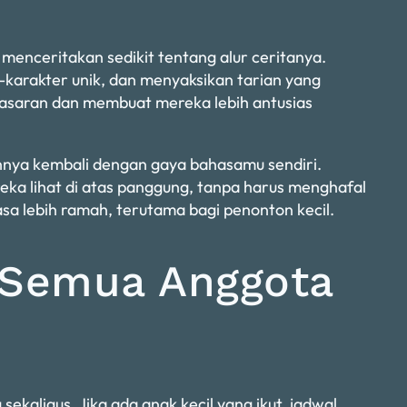
enceritakan sedikit tentang alur ceritanya.
-karakter unik, dan menyaksikan tarian yang
enasaran dan membuat mereka lebih antusias
nnya kembali dengan gaya bahasamu sendiri.
ka lihat di atas panggung, tanpa harus menghafal
 lebih ramah, terutama bagi penonton kecil.
 Semua Anggota
aligus. Jika ada anak kecil yang ikut, jadwal