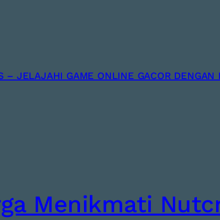
 – JELAJAHI GAME ONLINE GACOR DENGAN 
ga Menikmati Nutcr