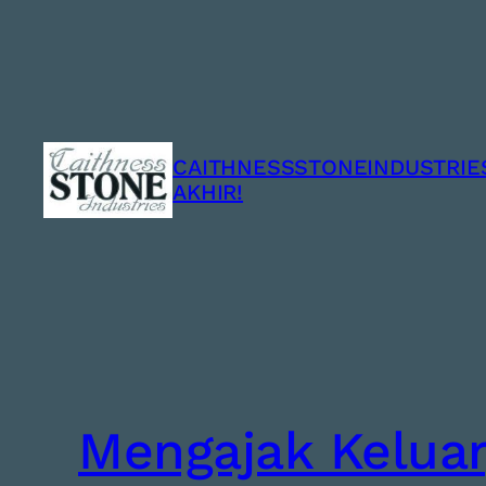
Skip
to
content
CAITHNESSSTONEINDUSTRIES
AKHIR!
Mengajak Keluar