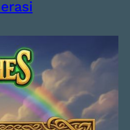
erasi