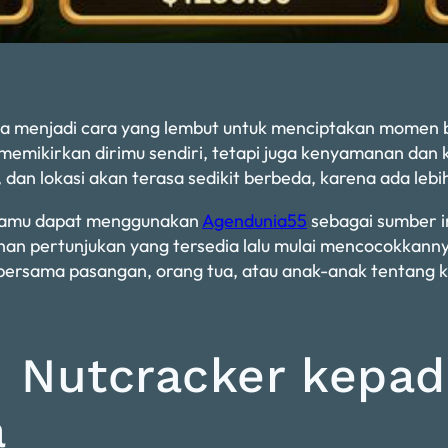
a menjadi cara yang lembut untuk menciptakan momen ber
memikirkan dirimu sendiri, tetapi juga kenyamanan dan 
, dan lokasi akan terasa sedikit berbeda, karena ada leb
 kamu dapat menggunakan
Agendunia55
sebagai sumber i
ilihan pertunjukan yang tersedia lalu mulai mencocokka
l bersama pasangan, orang tua, atau anak-anak tentang
 Nutcracker kepad
a