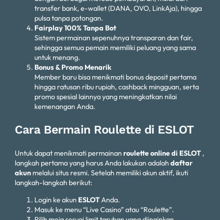
transfer bank, e-wallet (DANA, OVO, LinkAja), hingga
pulsa tanpa potongan.
Fairplay 100% Tanpa Bot
Sistem permainan sepenuhnya transparan dan fair,
sehingga semua pemain memiliki peluang yang sama
untuk menang.
Bonus & Promo Menarik
Member baru bisa menikmati bonus deposit pertama
hingga ratusan ribu rupiah, cashback mingguan, serta
promo spesial lainnya yang meningkatkan nilai
kemenangan Anda.
Cara Bermain Roulette di ESLOT
Untuk dapat menikmati permainan
roulette online di ESLOT
,
langkah pertama yang harus Anda lakukan adalah
daftar
akun
melalui situs resmi. Setelah memiliki akun aktif, ikuti
langkah-langkah berikut:
Login ke akun
ESLOT
Anda.
Masuk ke menu “Live Casino” atau “Roulette”.
Pilih meja sesuai limit taruhan yang diinginkan.