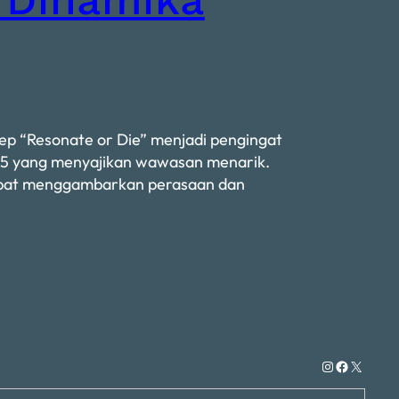
p “Resonate or Die” menjadi pengingat
a55 yang menyajikan wawasan menarik.
u dapat menggambarkan perasaan dan
Instagram
Facebook
X