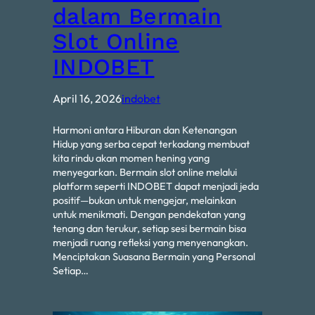
dalam Bermain
Slot Online
INDOBET
April 16, 2026
indobet
Harmoni antara Hiburan dan Ketenangan
Hidup yang serba cepat terkadang membuat
kita rindu akan momen hening yang
menyegarkan. Bermain slot online melalui
platform seperti INDOBET dapat menjadi jeda
positif—bukan untuk mengejar, melainkan
untuk menikmati. Dengan pendekatan yang
tenang dan terukur, setiap sesi bermain bisa
menjadi ruang refleksi yang menyenangkan.
Menciptakan Suasana Bermain yang Personal
Setiap…