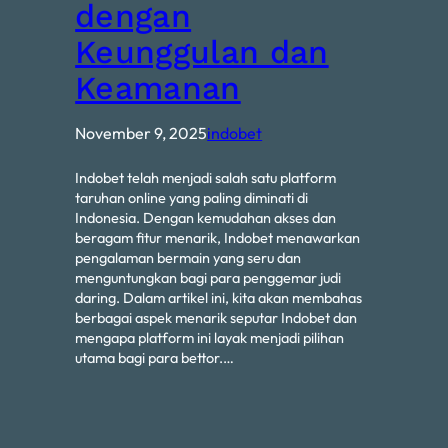
dengan
Keunggulan dan
Keamanan
November 9, 2025
indobet
Indobet telah menjadi salah satu platform
taruhan online yang paling diminati di
Indonesia. Dengan kemudahan akses dan
beragam fitur menarik, Indobet menawarkan
pengalaman bermain yang seru dan
menguntungkan bagi para penggemar judi
daring. Dalam artikel ini, kita akan membahas
berbagai aspek menarik seputar Indobet dan
mengapa platform ini layak menjadi pilihan
utama bagi para bettor.…