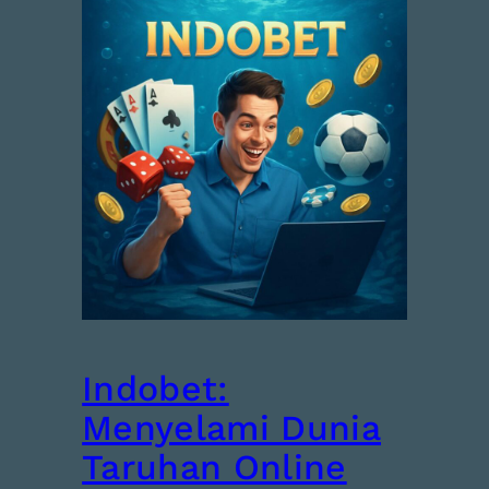
Indobet:
Menyelami Dunia
Taruhan Online