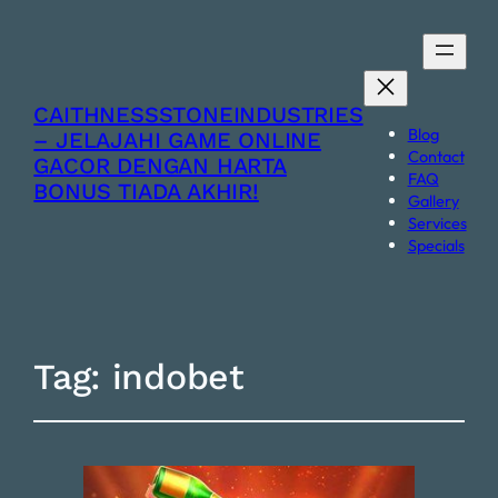
CAITHNESSSTONEINDUSTRIES
Blog
– JELAJAHI GAME ONLINE
Contact
GACOR DENGAN HARTA
FAQ
BONUS TIADA AKHIR!
Gallery
Services
Specials
Tag:
indobet