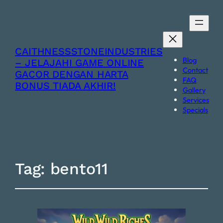
CAITHNESSSTONEINDUSTRIES
Blog
– JELAJAHI GAME ONLINE
Contact
GACOR DENGAN HARTA
FAQ
BONUS TIADA AKHIR!
Gallery
Services
Specials
Tag:
bento11