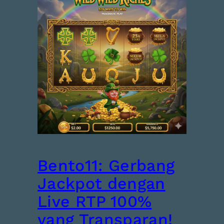
Bento11: Gerbang
Jackpot dengan
Live RTP 100%
yang Transparan!