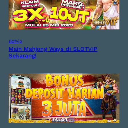
slotvip
Main Mahjong Ways di SLOTVIP
Sekarang!