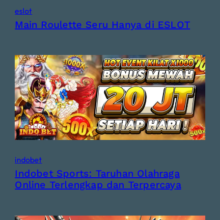
eslot
Main Roulette Seru Hanya di ESLOT
indobet
Indobet Sports: Taruhan Olahraga
Online Terlengkap dan Terpercaya