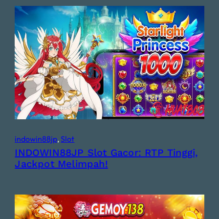
indowin88jp
, 
Slot
INDOWIN88JP Slot Gacor: RTP Tinggi,
Jackpot Melimpah!