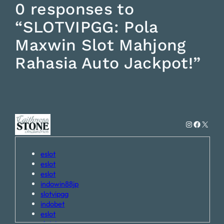
0 responses to
“SLOTVIPGG: Pola
Maxwin Slot Mahjong
Rahasia Auto Jackpot!”
Instagram
Faceboo
X
eslot
eslot
eslot
indowin88jp
slotvipgg
indobet
eslot
slotvipgg