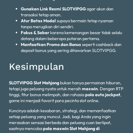
Gunakan Link Resmi SLOTVIPGG
agar akun dan
transaksi tetap aman.
Atur Batas Modal
supaya bermain tetap nyaman
tanpa merugikan diri sendiri.
Fokus & Sabar
karena kemenangan besar tidak selalu
datang dalam beberapa putaran pertama.
Manfaatkan Promo dan Bonus
seperti cashback dan
deposit bonus yang sering ditawarkan SLOTVIPGG.
Kesimpulan
SLOTVIPGG Slot Mahjong
bukan hanya permainan hiburan,
tetapi juga peluang nyata untuk meraih
maxwin
. Dengan RTP
tinggi, fitur bonus melimpah, dan rahasia
pola auto jackpot
,
game ini menjadi favorit para pecinta slot online.
Kuncinya adalah kesabaran, strategi, dan memanfaatkan
setiap peluang yang muncul. Jadi, bagi Anda yang ingin
merasakan sensasi berbeda dan peluang cuan berlipat,
saatnya mencoba
pola maxwin Slot Mahjong di