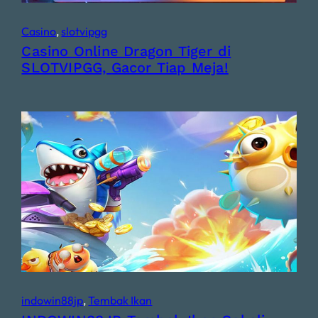
Casino
, 
slotvipgg
Casino Online Dragon Tiger di
SLOTVIPGG, Gacor Tiap Meja!
indowin88jp
, 
Tembak Ikan