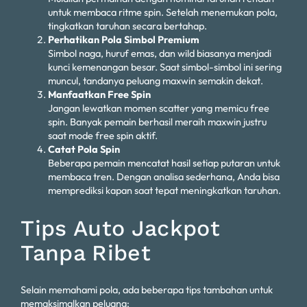
untuk membaca ritme spin. Setelah menemukan pola,
tingkatkan taruhan secara bertahap.
Perhatikan Pola Simbol Premium
Simbol naga, huruf emas, dan wild biasanya menjadi
kunci kemenangan besar. Saat simbol-simbol ini sering
muncul, tandanya peluang maxwin semakin dekat.
Manfaatkan Free Spin
Jangan lewatkan momen scatter yang memicu free
spin. Banyak pemain berhasil meraih maxwin justru
saat mode free spin aktif.
Catat Pola Spin
Beberapa pemain mencatat hasil setiap putaran untuk
membaca tren. Dengan analisa sederhana, Anda bisa
memprediksi kapan saat tepat meningkatkan taruhan.
Tips Auto Jackpot
Tanpa Ribet
Selain memahami pola, ada beberapa tips tambahan untuk
memaksimalkan peluang: