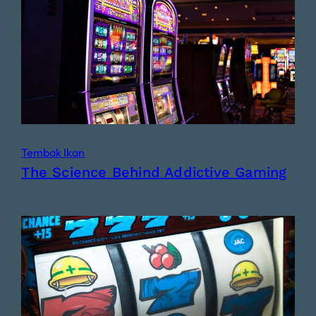
Tembak Ikan
The Science Behind Addictive Gaming