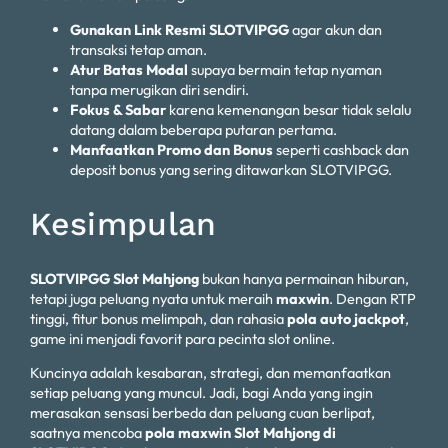
Gunakan Link Resmi SLOTVIPGG
agar akun dan
transaksi tetap aman.
Atur Batas Modal
supaya bermain tetap nyaman
tanpa merugikan diri sendiri.
Fokus & Sabar
karena kemenangan besar tidak selalu
datang dalam beberapa putaran pertama.
Manfaatkan Promo dan Bonus
seperti cashback dan
deposit bonus yang sering ditawarkan SLOTVIPGG.
Kesimpulan
SLOTVIPGG Slot Mahjong
bukan hanya permainan hiburan,
tetapi juga peluang nyata untuk meraih
maxwin
. Dengan RTP
tinggi, fitur bonus melimpah, dan rahasia
pola auto jackpot
,
game ini menjadi favorit para pecinta slot online.
Kuncinya adalah kesabaran, strategi, dan memanfaatkan
setiap peluang yang muncul. Jadi, bagi Anda yang ingin
merasakan sensasi berbeda dan peluang cuan berlipat,
saatnya mencoba
pola maxwin Slot Mahjong di