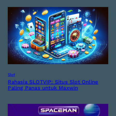
Slot
Rahasia SLOTVIP: Situs Slot Online
Paling Panas untuk Maxwin