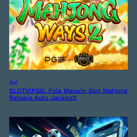
Slot
SLOTVIPGG: Pola Maxwin Slot Mahjong
Rahasia Auto Jackpot!