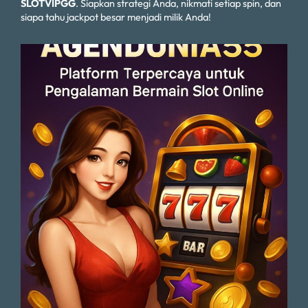
SLOTVIPGG
. Siapkan strategi Anda, nikmati setiap spin, dan
siapa tahu jackpot besar menjadi milik Anda!